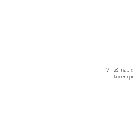
V naší nabí
koření p