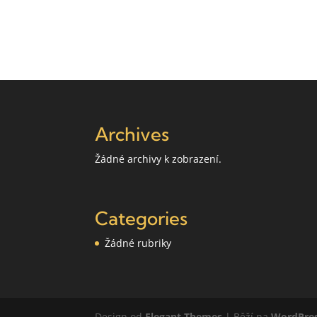
Archives
Žádné archivy k zobrazení.
Categories
Žádné rubriky
Design od
Elegant Themes
| Běží na
WordPre