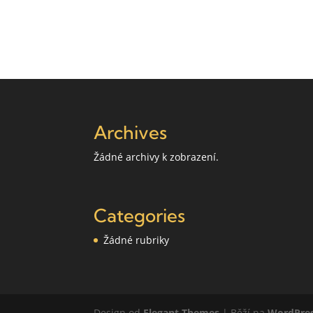
Archives
Žádné archivy k zobrazení.
Categories
Žádné rubriky
Design od
Elegant Themes
| Běží na
WordPre